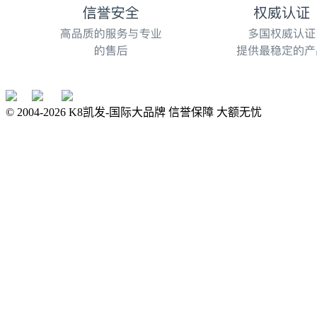
© 2004-
2026
K8凯发-国际大品牌 信誉保障 大额无忧