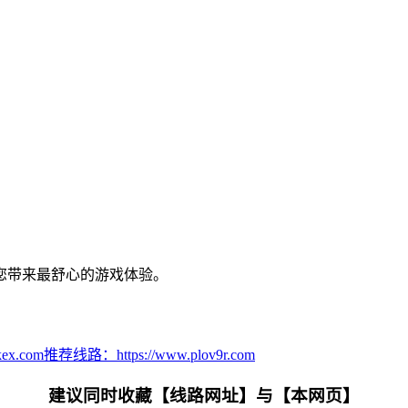
您带来最舒心的游戏体验。
kex.com
推荐线路：
https://www.plov9r.com
建议同时收藏【线路网址】与【本网页】