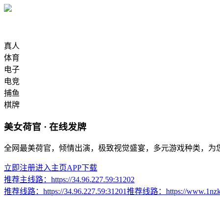
真人
体育
电子
电竞
捕鱼
棋牌
美女荷官 · 在线发牌
全网最美荷官，倾情出演，极致视觉盛宴，多元游戏种类，为
立即注册
进入主页
APP下载
推荐主线路：
https://34.96.227.59:31202
推荐线路：
https://34.96.227.59:31201
推荐线路：
https://www.1nz