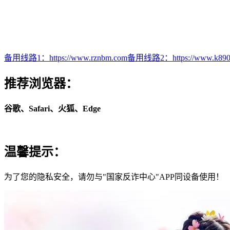
备用线路
1
：
https://www.rznbm.com
备用线路
2
：
https://www.k89
推荐浏览器：
谷歌、Safari、火狐、Edge
温馨提示：
为了您的隐私安全，请勿与"国家反诈中心"APP同设备使用！