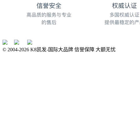
© 2004-
2026
K8凯发-国际大品牌 信誉保障 大额无忧